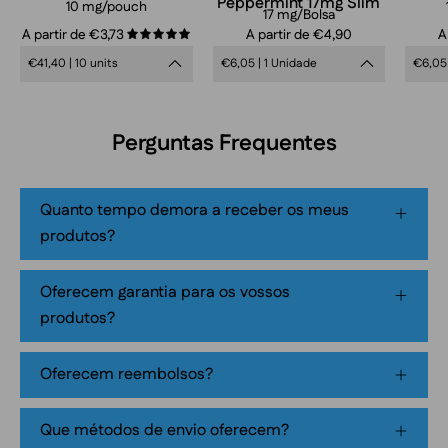
Peppermint 17mg Slim
in
10 mg/pouch
17 mg/Bolsa
frosty
A partir de €3,73
A partir de €4,90
A
5.0
blue
€41,40 | 10 units
€6,05 | 1 Unidade
€6,05 
design,
extra
strong
Perguntas Frequentes
mint
flavor,
tobacco-
Quanto tempo demora a receber os meus
free
produtos?
smokeless
nicotine
Oferecem garantia para os vossos
pouch
produtos?
product
packaging
Oferecem reembolsos?
Que métodos de envio oferecem?