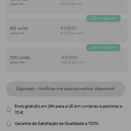
€3,91 per unit
Save 15%
Envio gratuito
60 units
€229,20
€3,82 per unit
Save 17%
Envio gratuito
100 units
€373,00
€3,73 per unit
Save 19%
Esgotado - Notificar-me quando estiver disponível
Envio gratuito em 24h para a UE em compras superiores a
70 €
Garantia de Satisfação de Qualidade a 100%