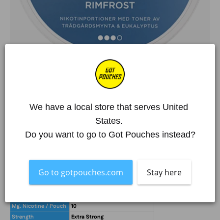
Início
/
Todos os produtos
/
Lundgrens
/
Lundgrens Rimfrost
Lundgrens Rimfrost
We have a local store that serves United 
States. 
€4,60 EUR
5.0
Do you want to go to Got Pouches instead?
Mais de 250 000 clientes satisfeitos
O artigo está fora de stock
Go to gotpouches.com
Stay here
What's in the box?!
Flavour
Mint, Eucalyptus
Pouches per Can
21
Mg. Nicotine / Pouch
10
Strength
Extra Strong