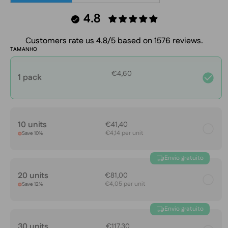
4.8
Customers rate us 4.8/5 based on 1576 reviews.
TAMANHO
€4,60
1 pack
10 units
€41,40
€4,14 per unit
Save 10%
Envio gratuito
20 units
€81,00
€4,05 per unit
Save 12%
Envio gratuito
30 units
€117,30