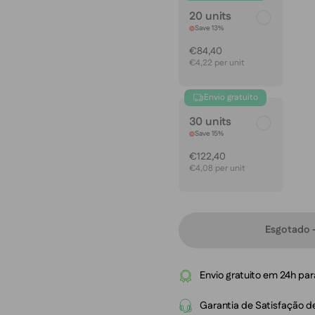
20 units
Save 13%
€84,40
€4,22 per unit
Envio gratuito
30 units
Save 15%
€122,40
€4,08 per unit
Esgotado -
Envio gratuito em 24h pa
Garantia de Satisfação d