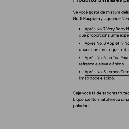
Produtos Similares p
Se você gosta da mistura del
No. 8 Raspberry Liquorice Nor
Après No. 7 Very Berry 
que proporciona uma exper
Après No. 6 Appletini N
doces com um toque fruta
Après No. 5 Ice Tea Pe
refresca e eleva o ânimo.
Après No. 3 Lemon Cur
limão doce e ácido.
Seja você fã de sabores frut
Liquorice Normal oferece uma 
paladar!