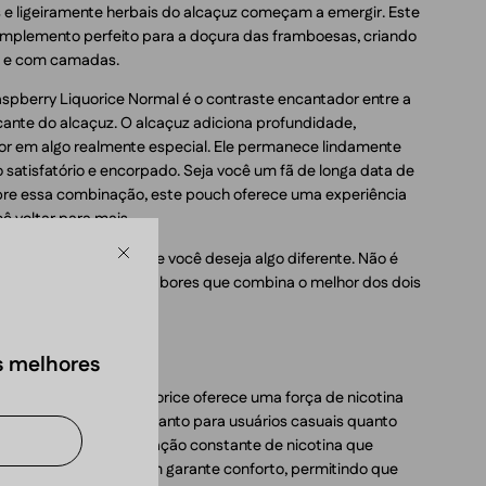
s e ligeiramente herbais do alcaçuz começam a emergir. Este
complemento perfeito para a doçura das framboesas, criando
a e com camadas.
spberry Liquorice Normal é o contraste encantador entre a
cante do alcaçuz. O alcaçuz adiciona profundidade,
bor em algo realmente especial. Ele permanece lindamente
 satisfatório e encorpado. Seja você um fã de longa data de
bre essa combinação, este pouch oferece uma experiência
ê voltar para mais.
ueles momentos em que você deseja algo diferente. Não é
Fechar
é uma exploração de sabores que combina o melhor dos dois
s melhores
No. 8 Raspberry Liquorice oferece uma força de nicotina
para uso diário. É feito tanto para usuários casuais quanto
oporcionando uma liberação constante de nicotina que
 do dia. O design slim garante conforto, permitindo que