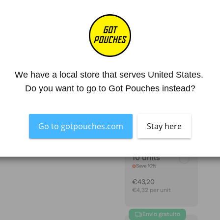
Mg. Nicotine / Pouch
4,4
Strength
Light
4.8
TAMANHO
We have a local store that serves United States. 
1 pack
Do you want to go to Got Pouches instead?
€4,80
Go to gotpouches.com
Stay here
10 units
Save 10%
€43,20
€4,32 per unit
Envio gratuito