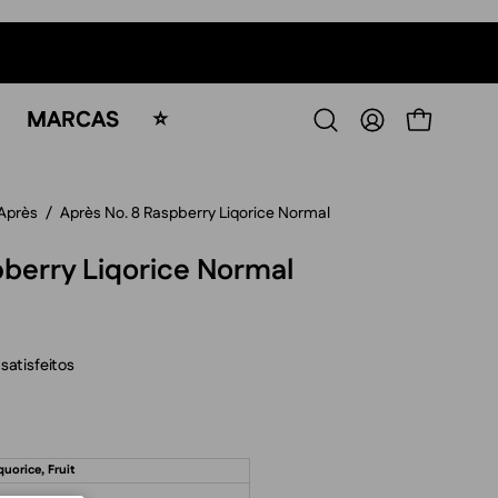
MARCAS
⭐
ABRIR O CA
Abrir
A
barra
MINHA
de
CONTA
Après
/
Après No. 8 Raspberry Liqorice Normal
pesquisa
pberry Liqorice Normal
satisfeitos
quorice, Fruit