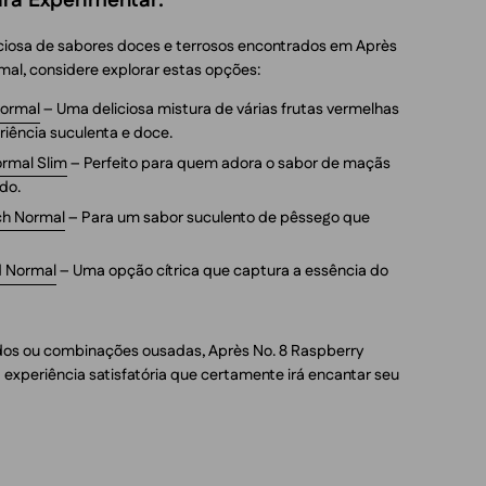
ara Experimentar:
iciosa de sabores doces e terrosos encontrados em Après
mal, considere explorar estas opções:
Normal
– Uma deliciosa mistura de várias frutas vermelhas
iência suculenta e doce.
ormal Slim
– Perfeito para quem adora o sabor de maçãs
do.
ach Normal
– Para um sabor suculento de pêssego que
d Normal
– Uma opção cítrica que captura a essência do
ados ou combinações ousadas, Après No. 8 Raspberry
experiência satisfatória que certamente irá encantar seu