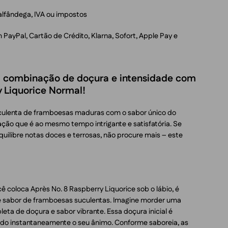
alfândega, IVA ou impostos
ayPal, Cartão de Crédito, Klarna, Sofort, Apple Pay e
a combinação de doçura e intensidade com
y Liquorice Normal!
culenta de framboesas maduras com o sabor único do
ção que é ao mesmo tempo intrigante e satisfatória. Se
ilibre notas doces e terrosas, não procure mais – este
coloca Après No. 8 Raspberry Liquorice sob o lábio, é
e sabor de framboesas suculentas. Imagine morder uma
eta de doçura e sabor vibrante. Essa doçura inicial é
ando instantaneamente o seu ânimo. Conforme saboreia, as