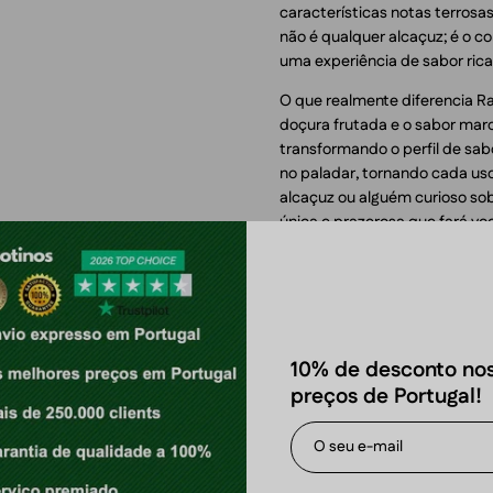
características notas terrosa
não é qualquer alcaçuz; é o 
uma experiência de sabor ric
O que realmente diferencia Ra
doçura frutada e o sabor mar
transformando o perfil de sa
no paladar, tornando cada uso
alcaçuz ou alguém curioso so
única e prazerosa que fará voc
Este sabor é perfeito para aq
apenas outro pouch frutado; 
mundos.
Força de Nicotina:
10% de desconto no
preços de Portugal!
Como um pouch Normal, Après 
equilibrada, tornando-o ideal 
para os mais experientes, pr
mantém você engajado ao longo