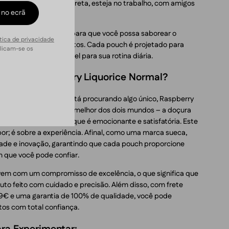
oroso de maneira discreta, esteja no trabalho, com amigos
 no ecrã
é suave e consistente, para que você possa saborear o
ítica de privacidade
ções com picos abruptos. Cada pouch é projetado para
licam-se os
o uma escolha confiável para sua rotina diária.
ès No. 8 Raspberry Liquorice Normal?
abores marcantes e está procurando algo único, Raspberry
perfeita. Ele combina o melhor dos dois mundos – a doçura
osa – de uma maneira que é emocionante e satisfatória. Este
r; é sobre a experiência. Afinal, como uma marca sueca,
ade e inovação, garantindo que cada pouch proporcione
 que você pode confiar.
vem com um compromisso de excelência, o que significa que
to feito com cuidado e precisão. Além disso, com frete
9€ e uma garantia de 100% de qualidade, você pode
tos com total confiança.