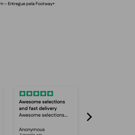
om – Entregue pela Footway+
Fast and
Super service an
Fast and reliable
Quick
Super service and
Quick delevery
Anonymous
Anonymous
3 months ago
4 months ago