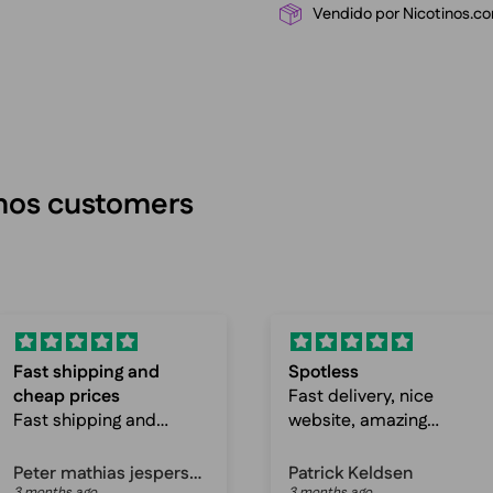
Vendido por Nicotinos.c
inos customers
Spotless
Awesome selections
Fast delivery, nice
and fast delivery
website, amazing
Awesome selections
prices, just great
and fast delivery
service!
Patrick Keldsen
Anonymous
3 months ago
3 months ago