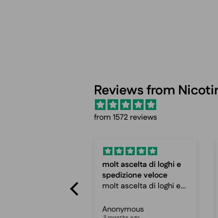
Reviews from Nicot
from 1572 reviews
ascelta di loghi e
Fast shipping and
izione veloce
cheap prices
ascelta di loghi e
Fast shipping and
zione veloce
cheap prices, can
ro ottimo sito
recommend
ymous
Peter mathias jespersen
hs ago
3 months ago