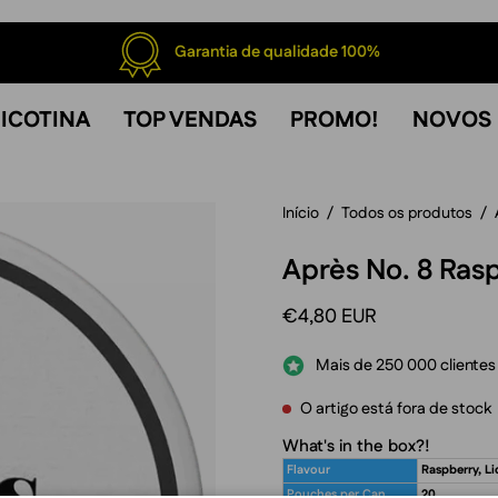
Garantia de qualidade 100%
ICOTINA
TOP VENDAS
PROMO!
NOVOS
Início
/
Todos os produtos
/
Après No. 8 Ras
€4,80 EUR
Mais de 250 000 clientes 
O artigo está fora de stock
What's in the box?!
Flavour
Raspberry, Li
Pouches per Can
20