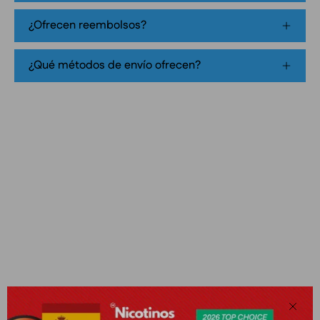
product
¿Ofrecen reembolsos?
packaging
¿Qué métodos de envío ofrecen?
Cerra