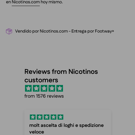
en
Nicotinos.com
hoy mismo.
Vendido por Nicotinos.com - Entrega por Footway+
Reviews from Nicotinos
customers
from 1576 reviews
t ascelta di loghi e spedizione
Fast shipping and 
oce
Fast shipping and c