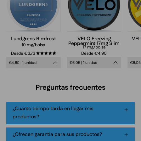
Slim
17mg
nicotine
pouches
can
Lundgrens Rimfrost
VELO Freezing
VEL
Peppermint 17mg Slim
in
10 mg/bolsa
17 mg/bolsa
frosty
Desde €3,73
Desde €4,90
5.0
blue
€4,60 | 1 unidad
€6,05 | 1 unidad
€6,05 
design,
extra
strong
Preguntas frecuentes
mint
flavor,
tobacco-
¿Cuanto tiempo tarda en llegar mis
free
productos?
smokeless
nicotine
¿Ofrecen garantía para sus productos?
pouch