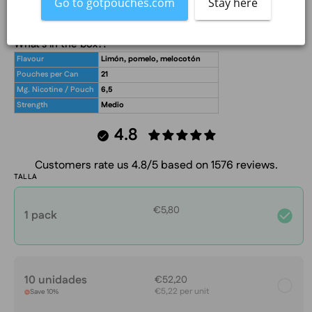
Go to gotpouches.com
Stay here
El artículo está agotado
What's in the box?!
Flavour
Limón, pomelo, melocotón
Pouches per Can
21
Mg. Nicotine / Pouch
6,5
Strength
Medio
4.8
Customers rate us 4.8/5 based on 1576 reviews.
TALLA
€5,80
1 pack
10 unidades
€52,20
€5,22 per unit
Save 10%