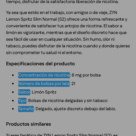
tiempo, disfrutar de la satisfactoria liberación de nicotina.
Ya sea que estés en el trabajo, con amigos o de viaje, ZYN
Lemon Spritz Slim Normal (S2) ofrece una forma refrescante y
conveniente de satisfacer tus antojos de nicotina. El sabor a
limón es vigorizante, mientras que el diseño discreto hace que
sea fácil de usar en cualquier situación. Sin humo, olor ni
tabaco, puedes disfrutar de la nicotina cuando y donde quieras
sin comprometer tu salud ni el entorno.
Especificaciones del producto
Concentración de nicotina
: 6 mg por bolsa
Número de bolsas por lata
: 21
Sabor
: Limón Spritz
Tipo
: Bolsas de nicotina delgadas y sin tabaco
Tamaño
: Delgado, ajuste discreto debajo del labio.
Productos similares
Si eres fanático de ZYN Lemon Spritz Slim Normal (S2), es