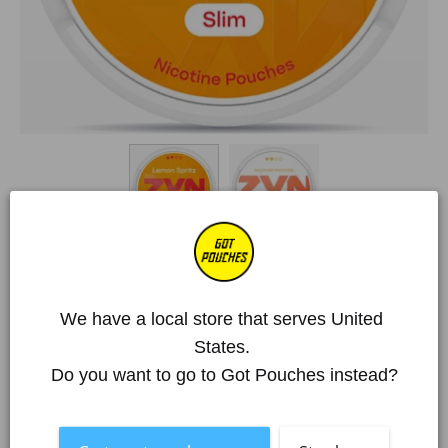
Inicio
/
Colecciones
/
ZYN
/
ZYN Lemon Spritz Slim Normal (S2)
We have a local store that serves United 
ZYN Lemon Spritz Slim Normal
States. 
(S2)
Do you want to go to Got Pouches instead?
€5,80 EUR
Más de 250.000 clientes satisfechos