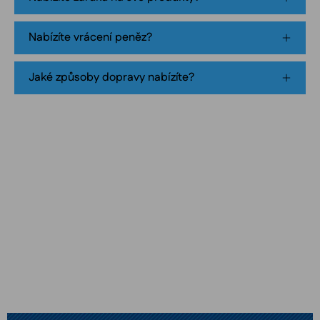
pouch
product
Nabízíte vrácení peněz?
packaging
Jaké způsoby dopravy nabízíte?