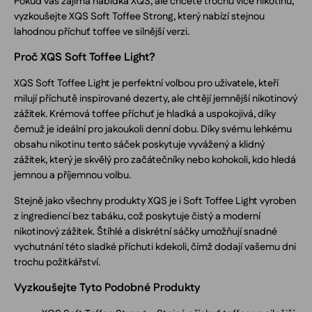
Pokud vás zajímá nabídka XQS, ale chcete trochu více nikotinu,
vyzkoušejte XQS Soft Toffee Strong, který nabízí stejnou
lahodnou příchuť toffee ve silnější verzi.
Proč XQS Soft Toffee Light?
XQS Soft Toffee Light je perfektní volbou pro uživatele, kteří
milují příchutě inspirované dezerty, ale chtějí jemnější nikotinový
zážitek. Krémová toffee příchuť je hladká a uspokojivá, díky
čemuž je ideální pro jakoukoli denní dobu. Díky svému lehkému
obsahu nikotinu tento sáček poskytuje vyvážený a klidný
zážitek, který je skvělý pro začátečníky nebo kohokoli, kdo hledá
jemnou a příjemnou volbu.
Stejně jako všechny produkty XQS je i Soft Toffee Light vyroben
z ingrediencí bez tabáku, což poskytuje čistý a moderní
nikotinový zážitek. Štíhlé a diskrétní sáčky umožňují snadné
vychutnání této sladké příchuti kdekoli, čímž dodají vašemu dni
trochu požitkářství.
Vyzkoušejte Tyto Podobné Produkty