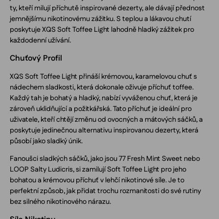
ty, kteří milují příchutě inspirované dezerty, ale dávají přednost
jemnějšímu nikotinovému zážitku. S teplou a lákavou chutí
poskytuje XQS Soft Toffee Light lahodně hladký zážitek pro
každodenní užívání.
Chuťový Profil
XQS Soft Toffee Light přináší krémovou, karamelovou chuť s
nádechem sladkosti, která dokonale oživuje příchuť toffee.
Každý tah je bohatý a hladký, nabízí vyváženou chuť, která je
zároveň uklidňující a požitkářská. Tato příchuť je ideální pro
uživatele, kteří chtějí změnu od ovocných a mátových sáčků, a
poskytuje jedinečnou alternativu inspirovanou dezerty, která
působí jako sladký únik.
Fanoušci sladkých sáčků, jako jsou 77 Fresh Mint Sweet nebo
LOOP Salty Ludicris, si zamilují Soft Toffee Light pro jeho
bohatou a krémovou příchuť v lehčí nikotinové síle. Je to
perfektní způsob, jak přidat trochu rozmanitosti do své rutiny
bez silného nikotinového nárazu.