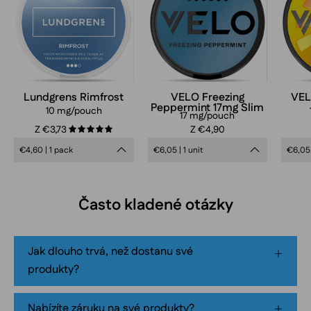
Peppermint
Slim
17mg
nicotine
pouches
can
Lundgrens Rimfrost
VELO Freezing
VEL
Peppermint 17mg Slim
in
10 mg/pouch
17 mg/pouch
frosty
Z €3,73
Z €4,90
5.0
blue
€4,60 | 1 pack
€6,05 | 1 unit
€6,05 
design,
extra
strong
Často kladené otázky
mint
flavor,
tobacco-
Jak dlouho trvá, než dostanu své
free
produkty?
smokeless
nicotine
Nabízíte záruku na své produkty?