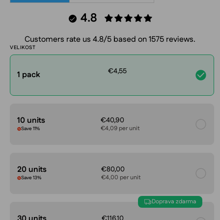
4.8
Customers rate us 4.8/5 based on 1575 reviews.
VELIKOST
€4,55
1 pack
10 units
€40,90
€4,09 per unit
Save 11%
20 units
€80,00
€4,00 per unit
Save 13%
Doprava zdarma
30 units
€116,10