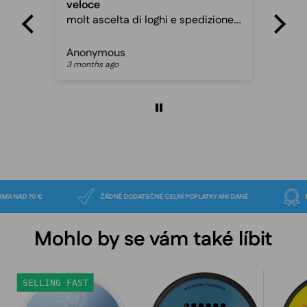
veloce
Fas
molt ascelta di loghi e spedizione
ca
veloce davvero ottimo sito
Anonymous
Pet
3 months ago
3 m
VA ZDARMA NAD 70 €
ŽÁDNÉ DODATEČNÉ CELNÍ POPLATKY ANI DANĚ
Mohlo by se vám také líbit
Lundgrens
VELO
SELLING FAST
Rimfrost
Freezing