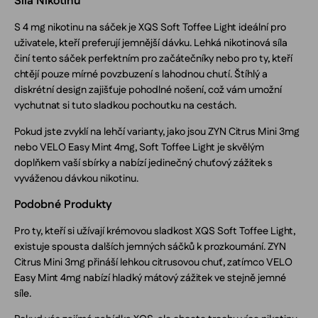
Síla Nikotinu
S 4 mg nikotinu na sáček je XQS Soft Toffee Light ideální pro
uživatele, kteří preferují jemnější dávku. Lehká nikotinová síla
činí tento sáček perfektním pro začátečníky nebo pro ty, kteří
chtějí pouze mírné povzbuzení s lahodnou chutí. Štíhlý a
diskrétní design zajišťuje pohodlné nošení, což vám umožní
vychutnat si tuto sladkou pochoutku na cestách.
Pokud jste zvyklí na lehčí varianty, jako jsou ZYN Citrus Mini 3mg
nebo VELO Easy Mint 4mg, Soft Toffee Light je skvělým
doplňkem vaší sbírky a nabízí jedinečný chuťový zážitek s
vyváženou dávkou nikotinu.
Podobné Produkty
Pro ty, kteří si užívají krémovou sladkost XQS Soft Toffee Light,
existuje spousta dalších jemných sáčků k prozkoumání. ZYN
Citrus Mini 3mg přináší lehkou citrusovou chuť, zatímco VELO
Easy Mint 4mg nabízí hladký mátový zážitek ve stejně jemné
síle.