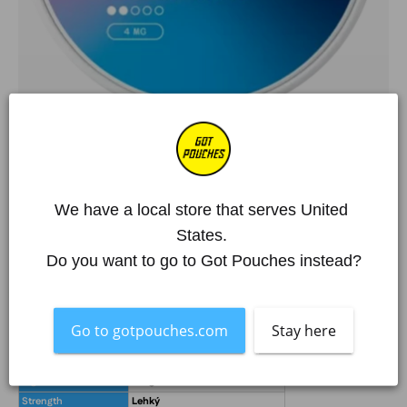
Úvodní stránka
/
Kolekce
/
XQS
/
XQS Soft Toffee Light 4 mg
XQS Soft Toffee Light 4 mg
We have a local store that serves United 
€4,55 EUR
4.7
States. 
Do you want to go to Got Pouches instead?
Více než 250 000 spokojených zákazníků
Položka je skladem
What's in the box?!
Go to gotpouches.com
Stay here
Flavour
Káva, Karamel
Pouches per Can
20
Mg. Nicotine / Pouch
4 mg
Strength
Lehký