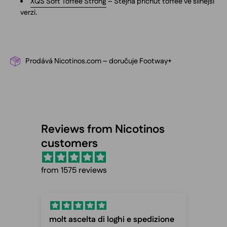
XQS Soft Toffee Strong
– Stejná příchuť toffee ve silnější
verzi.
Prodává Nicotinos.com – doručuje Footway+
Reviews from Nicotinos
customers
from 1575 reviews
molt ascelta di loghi e spedizione
Fas