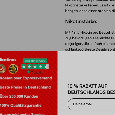
Nikotinstärke lieben. Es ist d
bringen, ohne einen starken 
Nikotinstärke:
Mit 4 mg Nikotin pro Beutel ist
Zug bevorzugen. Die leichte N
diejenigen, die einfach eine
schlanke, diskrete Design sor
Leckerbissen auch unterwegs
Wenn Sie an leichtere Option
gewöhnt sind, ist Soft Toffee
ein einzigartiges Geschmacks
10 % RABATT AUF
Ähnliche Produkte:
DEUTSCHLANDS BES
Wer die cremige Süße von XQS 
ausprobieren. ZYN Citrus Mini
VELO Easy Mint 4 mg ein sanfte