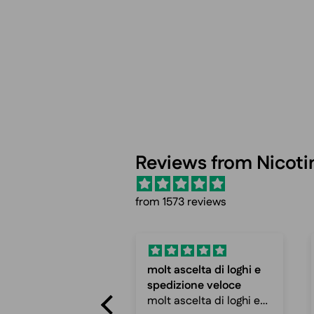
Reviews from Nicot
from 1573 reviews
ascelta di loghi e
Fast shipping and
izione veloce
cheap prices
ascelta di loghi e
Fast shipping and