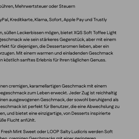
ebühren, Mehrwertsteuer oder Steuern
Pal, Kreditkarte, Klarna, Sofort, Apple Pay und Trustly
ten, süßen Leckerbissen mögen, bietet XQS Soft Toffee Light
geschmack wie sein stärkeres Gegenstück, aber mit einem
erfekt für diejenigen, die Dessertaromen lieben, aber ein
evorzugen. Mit einem warmen und einladenden Geschmack
n köstlich sanftes Erlebnis für Ihren täglichen Genuss.
 einen cremigen, karamellartigen Geschmack mit einem
eegeschmack zum Leben erweckt. Jeder Zug ist reichhaltig
einen ausgewogenen Geschmack, der sowohl beruhigend als
eschmack ist perfekt für Benutzer, die eine Abwechslung zu
, und bietet eine einzigartige, von Desserts inspirierte
üße Flucht anfühlt.
7 Fresh Mint Sweet oder LOOP Salty Ludicris werden Soft
ichen, cremigen Geschmacks mit einer geringeren