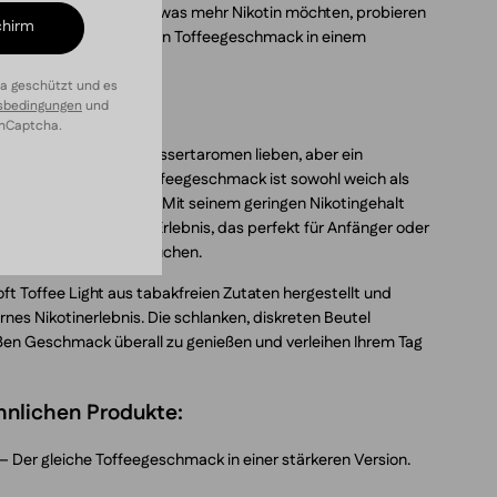
eressiert sind, aber etwas mehr Nikotin möchten, probieren
chirm
r den gleichen köstlichen Toffeegeschmack in einem
a geschützt und es
e Light?
sbedingungen
und
hCaptcha.
ekt für Benutzer, die Dessertaromen lieben, aber ein
nschen. Der cremige Toffeegeschmack ist sowohl weich als
eal für jede Tageszeit. Mit seinem geringen Nikotingehalt
ewogenes und sanftes Erlebnis, das perfekt für Anfänger oder
en, angenehmen Option suchen.
ft Toffee Light aus tabakfreien Zutaten hergestellt und
nes Nikotinerlebnis. Die schlanken, diskreten Beutel
ßen Geschmack überall zu genießen und verleihen Ihrem Tag
hnlichen Produkte:
– Der gleiche Toffeegeschmack in einer stärkeren Version.