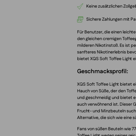
Keine zusätzlichen Zollg
Sichere Zahlungen mit Pay
Für Benutzer, die einen leich
den gleichen cremigen Toffee
milderen Nikotinstoß. Es ist p
sanfteres Nikotinerlebnis b
bietet XQS Soft Toffee Light ei
Geschmacksprofil:
XQS Soft Toffee Light bietet
Hauch von Süße, der den Toff
und geschmeidig und bietet 
auch verwöhnend ist. Dieser G
Frucht- und Minzbeuteln suchen
Alternative, die sich wie eine s
Fans von süßen Beuteln wie 7
Toffee Light wegen seines re