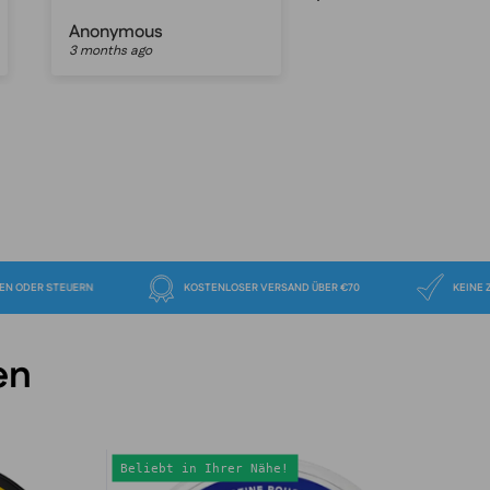
Quick delevery
Anonymous
Anonymous
3 months ago
4 months ago
EN ZOLLGEBÜHREN ODER STEUERN
KOSTENLOSER VERSAND ÜBER €70
en
VELO
Beliebt in Ihrer Nähe!
Crispy