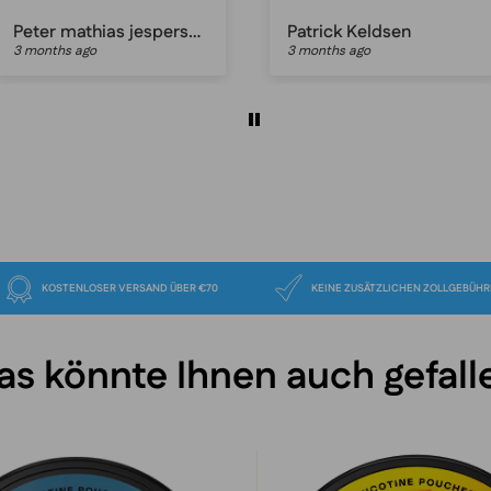
prices, just great
and fast delivery
service!
Patrick Keldsen
Anonymous
3 months ago
3 months ago
EUERN
KOSTENLOSER VERSAND ÜBER €70
KEINE ZUSÄTZLICH
as könnte Ihnen auch gefall
VELO
VELO
Freezing
Orange