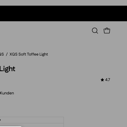
WARENKORB
Suchleiste
öffnen
QS
/
XQS Soft Toffee Light
Light
4.7
 Kunden
e