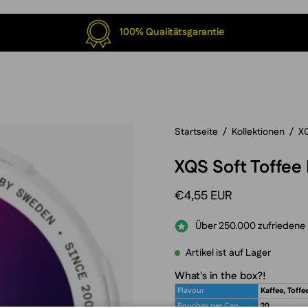
100% Qualitätsgarantie
Startseite
/
Kollektionen
/
X
XQS Soft Toffee 
€4,55 EUR
Über 250.000 zufriedene
Artikel ist auf Lager
What's in the box?!
Flavour
Kaffee, Toffe
Pouches per Can
20