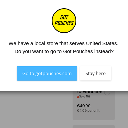
Mg. Nicotine / Pouch
4
Strength
Licht
4.8
GRÖSSE
We have a local store that serves United States. 
1 Packung
Do you want to go to Got Pouches instead?
€4,55
Go to gotpouches.com
Stay here
10 Einheiten
Save 11%
€40,90
€4,09 per unit