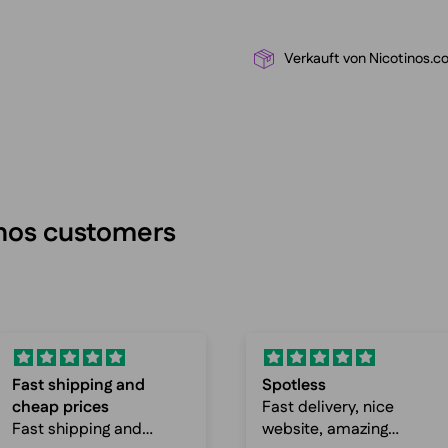
Verkauft von Nicotinos.c
inos customers
Spotless
Awesome selections
Fast delivery, nice
and fast delivery
website, amazing
Awesome selections