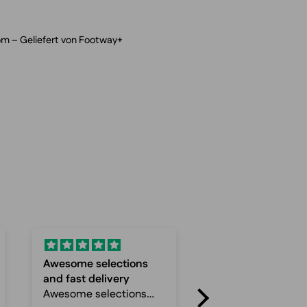
om – Geliefert von Footway+
Fast and
Super service an
Fast and reliable
Quick
Super service and