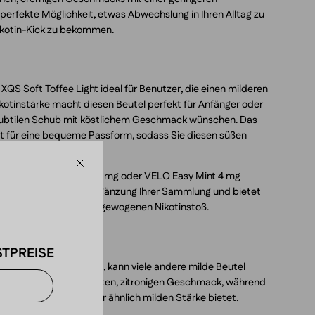
ie perfekte Möglichkeit, etwas Abwechslung in Ihren Alltag zu
Nikotin-Kick zu bekommen.
 XQS Soft Toffee Light ideal für Benutzer, die einen milderen
ikotinstärke macht diesen Beutel perfekt für Anfänger oder
n subtilen Schub mit köstlichem Geschmack wünschen. Das
gt für eine bequeme Passform, sodass Sie diesen süßen
 genießen können.
Schließen
en wie ZYN Citrus Mini 3 mg oder VELO Easy Mint 4 mg
 Light eine großartige Ergänzung Ihrer Sammlung und bietet
erlebnis mit einem ausgewogenen Nikotinstoß.
TPREISE
Soft Toffee Light mag, kann viele andere milde Beutel
 3 mg bietet einen leichten, zitronigen Geschmack, während
s Minzerlebnis in einer ähnlich milden Stärke bietet.