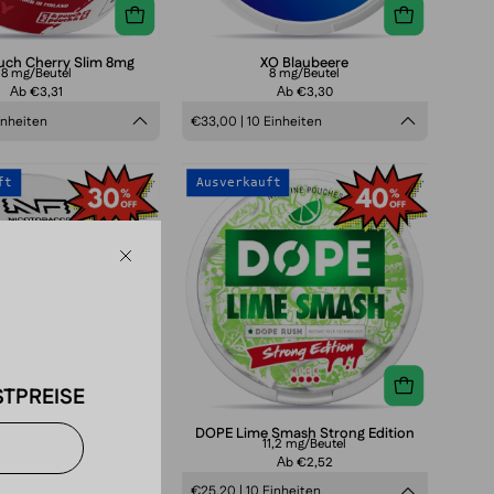
ouch Cherry Slim 8mg
XO Blaubeere
8 mg/Beutel
8 mg/Beutel
Аb €3,31
Аb €3,30
inheiten
€33,00 | 10 Einheiten
CUBA
DOPE
ft
Ausverkauft
White
Lime
Cherry
Smash
Strong
Schließen
Edition
TPREISE
A White Cherry
DOPE Lime Smash Strong Edition
16 mg/Beutel
11,2 mg/Beutel
Аb €2,96
Аb €2,52
Einheiten
€25,20 | 10 Einheiten