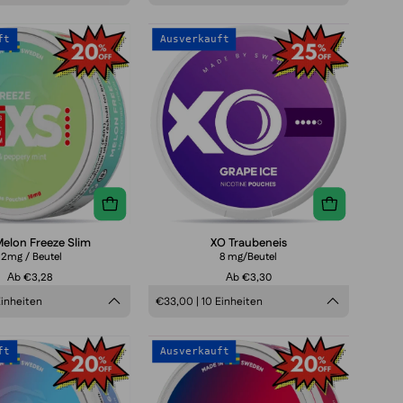
ZIXS
XO
ft
Ausverkauft
Melon
Grape
Freeze
Ice
Slim
8
mg
Melon Freeze Slim
XO Traubeneis
12mg / Beutel
8 mg/Beutel
Аb €3,28
Аb €3,30
Einheiten
€33,00 | 10 Einheiten
ZIXS
ZIXS
ft
Ausverkauft
North
Blue
Ice
Chilli