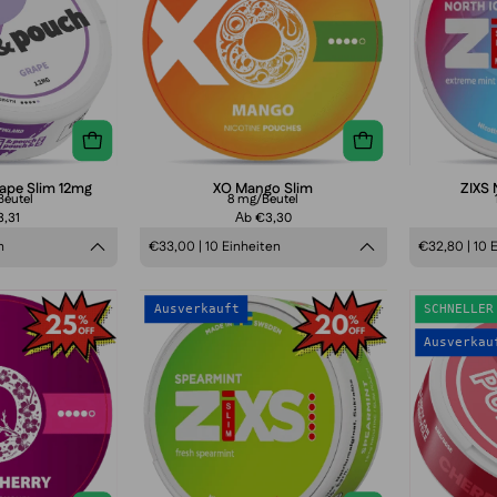
Grape
mg
Slim
12mg
rape Slim 12mg
XO Mango Slim
ZIXS 
Beutel
8 mg/Beutel
,31
Аb €3,30
n
€33,00 | 10 Einheiten
€32,80 | 10 
XO
ZIXS
Ausverkauft
SCHNELLER
Black
Spearmint
Ausverkau
Cherry
Slim