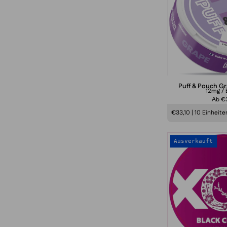
Puff & Pouch G
12mg / 
Аb €3
€33,10 | 10 Einheite
Ausverkauft