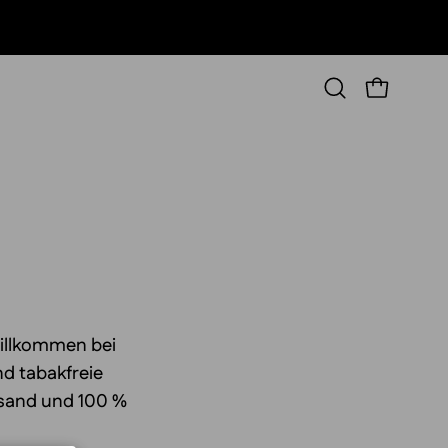
WARENKORB
Suchleiste
öffnen
Willkommen bei
nd tabakfreie
rsand und 100 %