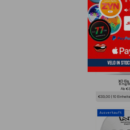
Ausverkauft
XO Eis
8 mg/B
Аb €
€33,00 | 10 Einheit
Ausverkauft