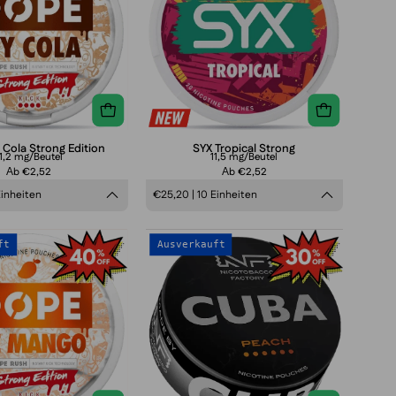
Strong
Edition
 Cola Strong Edition
SYX Tropical Strong
11,2 mg/Beutel
11,5 mg/Beutel
Аb €2,52
Аb €2,52
Einheiten
€25,20 | 10 Einheiten
DOPE
CUBA
ft
Ausverkauft
Ice
Black
Mango
Peach
Strong
Edition