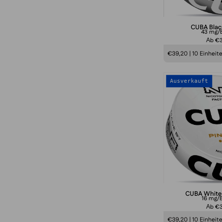
CUBA Blac
43 mg/B
Аb €
€39,20 | 10 Einheit
Ausverkauft
CUBA White
16 mg/B
Аb €
€39,20 | 10 Einheit