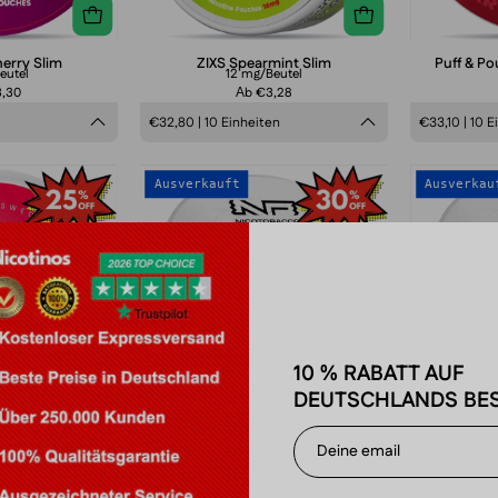
erry Slim
ZIXS Spearmint Slim
Puff & P
eutel
12 mg/Beutel
3,30
Аb €3,28
€32,80 | 10 Einheiten
€33,10 | 10 E
XO
CUBA
Ausverkauft
Ausverkau
Watermelon
White
hili
Forest
Berries
10 % RABATT AUF
DEUTSCHLANDS BES
lonen-Chili
CUBA White Forest Berries
CUB
eutel
16 mg/Beutel
3,30
Аb €2,96
en
€29,00 | 10 Einheiten
€29,00 | 10 