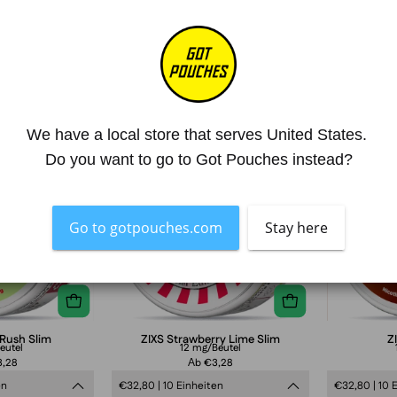
ZIXS
ZIXS
We have a local store that serves United States. 
Ausverkauft
Ausverkau
Melon
Strawberry
Do you want to go to Got Pouches instead?
Rush
Lime
Slim
Slim
Go to gotpouches.com
Stay here
 Rush Slim
ZIXS Strawberry Lime Slim
Z
eutel
12 mg/Beutel
,28
Аb €3,28
en
€32,80 | 10 Einheiten
€32,80 | 10 