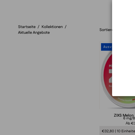
Startseite
/
Kollektionen
/
Sortieren nach
Aktuelle Angebote
Ausverkauft
ZIXS Melon
6 mg/B
Аb €3
€32,80 | 10 Einheit