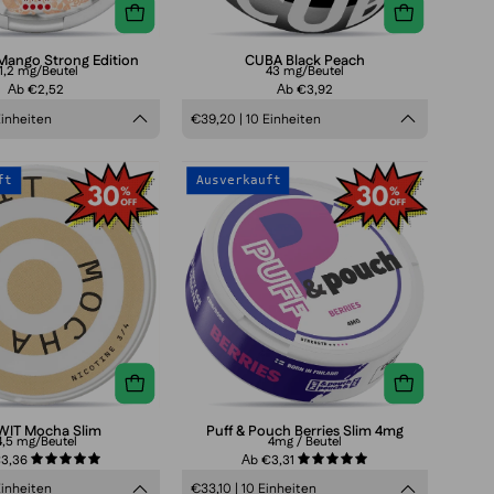
Mango Strong Edition
CUBA Black Peach
11,2 mg/Beutel
43 mg/Beutel
Аb €2,52
Аb €3,92
Einheiten
€39,20 | 10 Einheiten
HELWIT
Puff
ft
Ausverkauft
Mocha
&
Slim
Pouch
Berries
Slim
4mg
WIT Mocha Slim
Puff & Pouch Berries Slim 4mg
4,5 mg/Beutel
4mg / Beutel
€3,36
Аb €3,31
5.0
5.0
Einheiten
€33,10 | 10 Einheiten