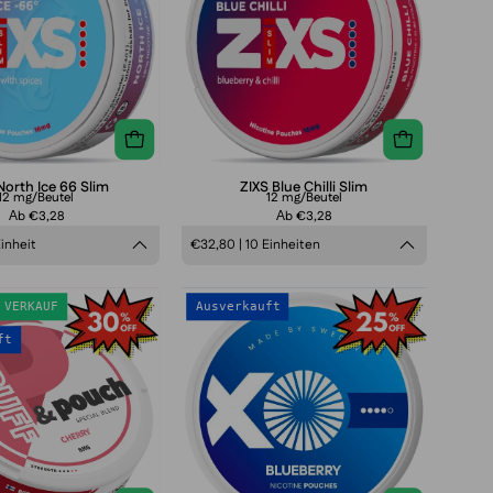
66
Slim
Slim
North Ice 66 Slim
ZIXS Blue Chilli Slim
12 mg/Beutel
12 mg/Beutel
Аb €3,28
Аb €3,28
Einheit
€32,80 | 10 Einheiten
Puff
XO
 VERKAUF
Ausverkauft
&
Blueberry
ft
Pouch
Cherry
Slim
8mg