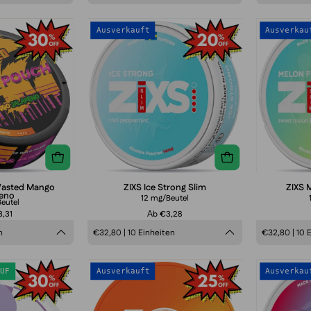
uff
ZIXS
Ausverkauft
Ausverkau
&
Ice
Pouch
Strong
Wasted
Slim
Mango
Jalapeno
Wasted Mango
ZIXS Ice Strong Slim
ZIXS 
peno
12 mg/Beutel
eutel
,31
Аb €3,28
n
€32,80 | 10 Einheiten
€32,80 | 10 
uff
XO
UF
Ausverkauft
Ausverkau
&
Mango
Pouch
8