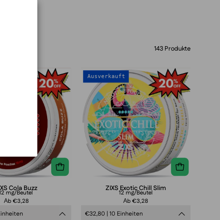
143 Produkte
ZIXS
ZIXS
ft
Ausverkauft
Cola
Exotic
Buzz
Chill
Slim
IXS Cola Buzz
ZIXS Exotic Chill Slim
12 mg/Beutel
12 mg/Beutel
Аb €3,28
Аb €3,28
Einheiten
€32,80 | 10 Einheiten