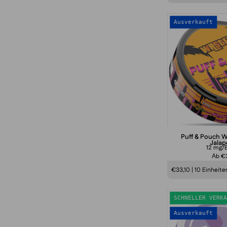
P
Ausverkauft
Puff & Pouch 
Jala
12 mg/B
Аb €3
€33,10 | 10 Einheite
P
SCHNELLER VERKA
Ausverkauft