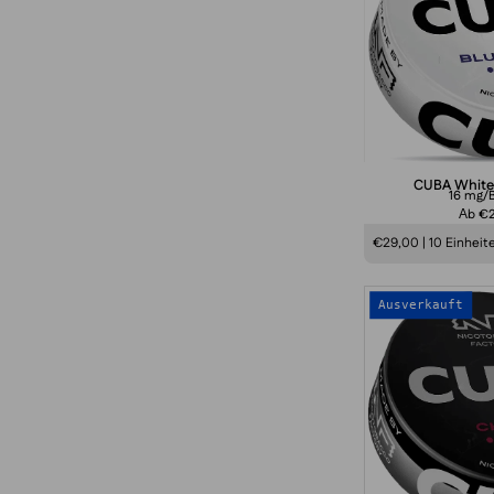
CUBA White
16 mg/B
Аb €
€29,00 | 10 Einheit
Ausverkauft