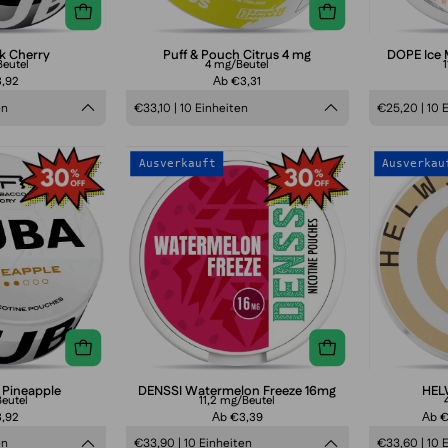
k Cherry
Puff & Pouch Citrus 4 mg
DOPE Ice 
eutel
4 mg/Beutel
3,92
Аb €3,31
en
€33,10 | 10 Einheiten
€25,20 | 10 
CUBA
DENSSI
Ausverkauft
Ausverkau
White
Watermelon
Pineapple
Freeze
16mg
 Pineapple
DENSSI Watermelon Freeze 16mg
HEL
eutel
11,2 mg/Beutel
3,92
Аb €3,39
Аb 
en
€33,90 | 10 Einheiten
€33,60 | 10 