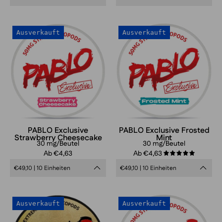
PABLO
PABLO
Ausverkauft
Ausverkauft
Exclusive
Exclusive
Strawberry
Frosted
Cheesecake
Mint
PABLO Exclusive
PABLO Exclusive Frosted
Strawberry Cheesecake
Mint
30 mg/Beutel
30 mg/Beutel
Аb €4,63
Аb €4,63
5.0
€49,10 | 10 Einheiten
€49,10 | 10 Einheiten
PABLO
PABLO
Ausverkauft
Ausverkauft
X-
Exklusiv