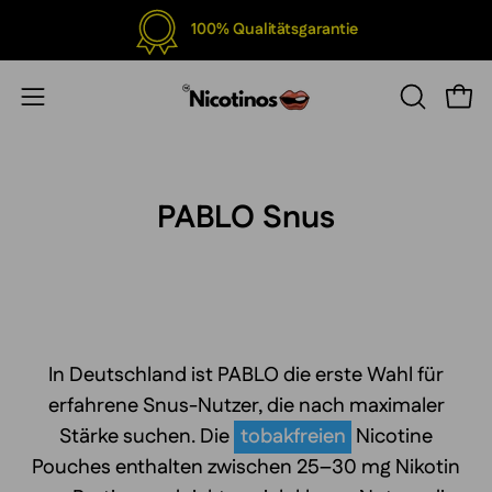
Inhalt
100% Qualitätsgarantie
überspringen
Ware
Navigationsmenü
SUCHLEIS
ÖFFNEN
öffnen
PABLO Snus
In Deutschland ist PABLO die erste Wahl für
erfahrene Snus-Nutzer, die nach maximaler
Stärke suchen. Die
tobakfreien
Nicotine
Pouches enthalten zwischen 25–30 mg Nikotin