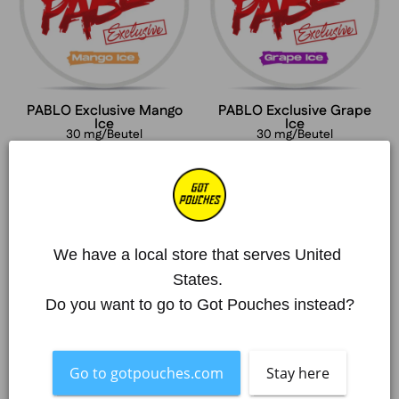
PABLO Exclusive Mango
PABLO Exclusive Grape
Ice
Ice
30 mg/Beutel
30 mg/Beutel
Аb €4,63
Аb €4,63
€49,10 | 10 Einheiten
€49,10 | 10 Einheiten
PABLO
PABLO
Ausverkauft
Ausverkauft
We have a local store that serves United 
Ice
Exclusive
Cold
Bubblegum
States. 
Do you want to go to Got Pouches instead?
Go to gotpouches.com
Stay here