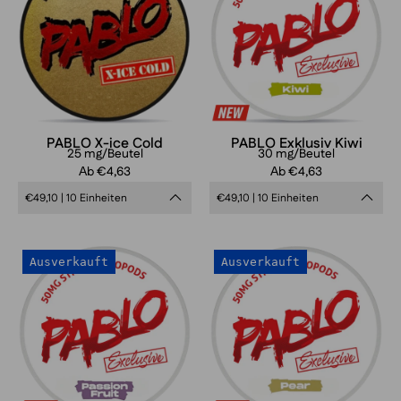
ice
Kiwi
Cold
PABLO X-ice Cold
PABLO Exklusiv Kiwi
25 mg/Beutel
30 mg/Beutel
Аb €4,63
Аb €4,63
€49,10 | 10 Einheiten
€49,10 | 10 Einheiten
PABLO
PABLO
Ausverkauft
Ausverkauft
Exclusive
Exclusive
Passionfruit
Pear