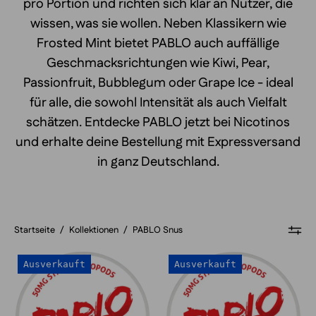
pro Portion und richten sich klar an Nutzer, die
wissen, was sie wollen. Neben Klassikern wie
Frosted Mint bietet PABLO auch auffällige
Geschmacksrichtungen wie Kiwi, Pear,
Passionfruit, Bubblegum oder Grape Ice - ideal
für alle, die sowohl Intensität als auch Vielfalt
schätzen. Entdecke PABLO jetzt bei Nicotinos
und erhalte deine Bestellung mit Expressversand
in ganz Deutschland.
Startseite
/
Kollektionen
/
PABLO Snus
PABLO
PABLO
Ausverkauft
Ausverkauft
Exclusive
Exclusive
Mango
Grape
Ice
Ice